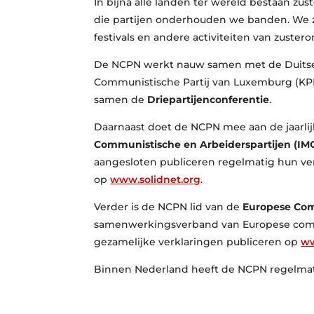
In bijna alle landen ter wereld bestaan zu
die partijen onderhouden we banden. We z
festivals en andere activiteiten van zustero
De NCPN werkt nauw samen met de Duitse
Communistische Partij van Luxemburg (KPL).
samen de
Driepartijenconferentie
.
Daarnaast doet de NCPN mee aan de jaarli
Communistische en Arbeiderspartijen (I
aangesloten publiceren regelmatig hun ve
op
www.solidnet.org
.
Verder is de NCPN lid van de
Europese Com
samenwerkingsverband van Europese commu
gezamelijke verklaringen publiceren op
ww
Binnen Nederland heeft de NCPN regelma