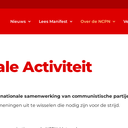
Nieuws
Lees Manifest
Over de NCPN
Ve
le Activiteit
rnationale samenwerking van communistische partij
eningen uit te wisselen die nodig zijn voor de strijd.