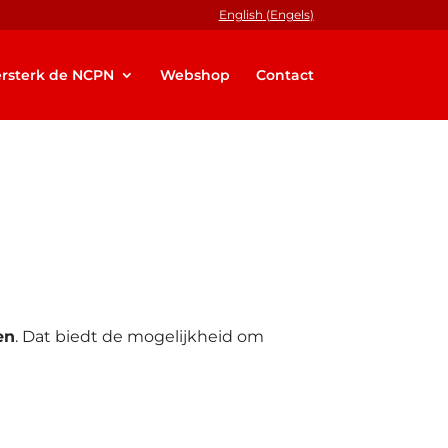
English
(
Engels
)
rsterk de NCPN
Webshop
Contact
en
. Dat biedt de mogelijkheid om