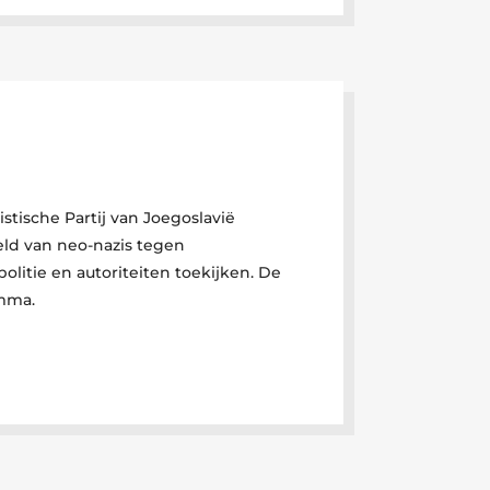
tische Partij van Joegoslavië
eld van neo-nazis tegen
litie en autoriteiten toekijken. De
amma.