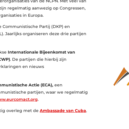
sterorganisaties van de NCPN. Met veel van
ijn regelmatig aanwezig op Congressen,
rganisaties in Europa.
 Communistische Partij (DKP) en
 Jaarlijks organiseren deze drie partijen
jkse
Internationale Bijeenkomst van
MCWP)
. De partijen die hierbij zijn
rklaringen en nieuws
munistische Actie (ECA),
een
nistische partijen, waar we regelmatig
w.eurcomact.org
.
tig overleg met de
Ambassade van Cuba
.