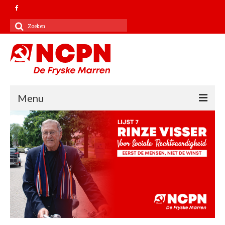
Zoeken
naar:
Menu
Contact
Kandidatenlijst 2022
Verkiezingsprogramma 2022
NCPN landelijk