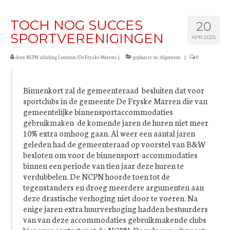
TOCH NOG SUCCES
20
SPORTVERENIGINGEN
APR 2025
door
NCPN-afdeling Lemmer/De Fryske Marren.
|
geplaatst in:
Algemeen
|
0
Binnenkort zal de gemeenteraad besluiten dat voor
sportclubs in de gemeente De Fryske Marren die van
gemeentelijke binnensportaccommodaties
gebruikmaken de komende jaren de huren niet meer
10% extra omhoog gaan. Al weer een aantal jaren
geleden had de gemeenteraad op voorstel van B&W
besloten om voor de binnensport-accommodaties
binnen een periode van tien jaar deze huren te
verdubbelen. De NCPN hoorde toen tot de
tegenstanders en droeg meerdere argumenten aan
deze drastische verhoging niet door te voeren. Na
enige jaren extra huurverhoging hadden bestuurders
van van deze accommodaties gebruikmakende clubs
hierover contact met de NCPN. Daar kwam uit voort