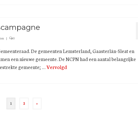
gscampagne
ten
|
0
e Gemeenteraad. De gemeenten Lemsterland, Gaasterlân-Sleat en
amen een nieuwe gemeente. De NCPN had een aantal belangrijke
tgestrekte gemeente; …
Vervolgd
1
2
»