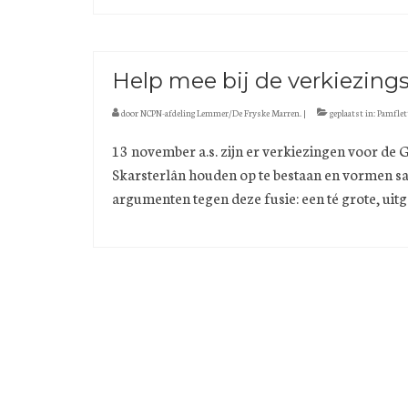
Help mee bij de verkiezin
door
NCPN-afdeling Lemmer/De Fryske Marren.
|
geplaatst in:
Pamflet
13 november a.s. zijn er verkiezingen voor d
Skarsterlân houden op te bestaan en vormen s
argumenten tegen deze fusie: een té grote, ui
Berichten
paginering