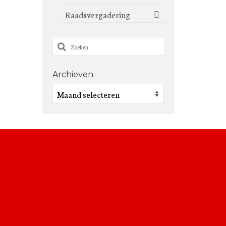
Raadsvergadering
Zoeken
naar:
Archieven
Archieven