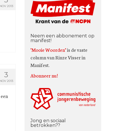
NOV 2013
Neem een abbonement op
manifest!
"Mooie Woorden"
is de vaste
column van Rinze Visser in
Manifest.
3
Abonneer nu!
NOV 2013
 een
Jong en sociaal
betrokken??