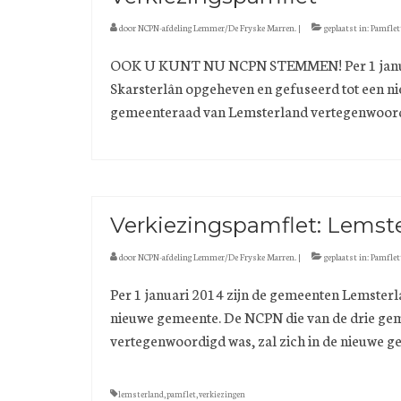
door
NCPN-afdeling Lemmer/De Fryske Marren.
|
geplaatst in:
Pamflet
OOK U KUNT NU NCPN STEMMEN! Per 1 januari
Skarsterlân opgeheven en gefuseerd tot een n
gemeenteraad van Lemsterland vertegenwoord
Verkiezingspamflet: Lemst
door
NCPN-afdeling Lemmer/De Fryske Marren.
|
geplaatst in:
Pamflet
Per 1 januari 2014 zijn de gemeenten Lemsterl
nieuwe gemeente. De NCPN die van de drie ge
vertegenwoordigd was, zal zich in de nieuwe 
lemsterland
,
pamflet
,
verkiezingen