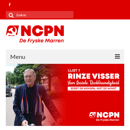
Zoeken
naar:
Menu
Contact
Kandidatenlijst 2022
Verkiezingsprogramma 2022
NCPN landelijk