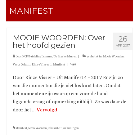
MANIFEST
MOOIE WOORDEN: Over
26
het hoofd gezien
APR 2017
door
NCPN-afdeling Lemmer/De Fryske Marren.
|
geplaatst in:
Mooie Woorden:
Vaste Column Rinze Visser in Manifest
|
0
Door Rinze Visser – Uit Manifest 4 – 2017 Er zijn zo
van die momenten die je niet los kunt laten. Omdat
het momenten zijn waarop een voor de hand
liggende vraag of opmerking uitblijft. Zo was daar de
door het …
Vervolgd
Manifest
,
Mooie Woorden
,
Solidariteit
,
verkiezingen