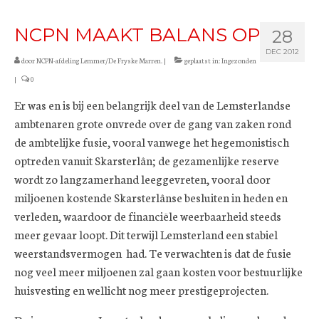
NCPN MAAKT BALANS OP
28
DEC 2012
door
NCPN-afdeling Lemmer/De Fryske Marren.
|
geplaatst in:
Ingezonden
|
0
Er was en is bij een belangrijk deel van de Lemsterlandse
ambtenaren grote onvrede over de gang van zaken rond
de ambtelijke fusie, vooral vanwege het hegemonistisch
optreden vanuit Skarsterlân; de gezamenlijke reserve
wordt zo langzamerhand leeggevreten, vooral door
miljoenen kostende Skarsterlânse besluiten in heden en
verleden, waardoor de financiële weerbaarheid steeds
meer gevaar loopt. Dit terwijl Lemsterland een stabiel
weerstandsvermogen had. Te verwachten is dat de fusie
nog veel meer miljoenen zal gaan kosten voor bestuurlijke
huisvesting en wellicht nog meer prestigeprojecten.