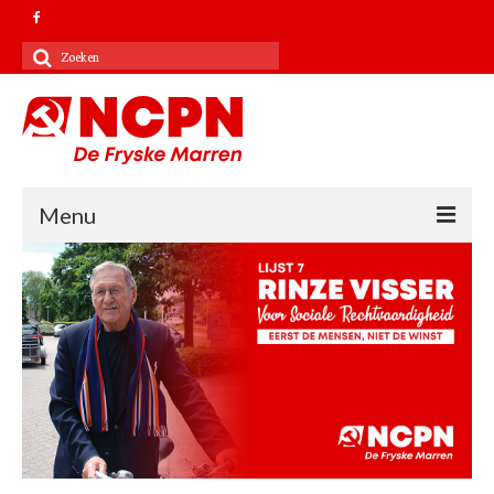
Zoeken
naar:
Menu
Contact
Kandidatenlijst 2022
Verkiezingsprogramma 2022
NCPN landelijk