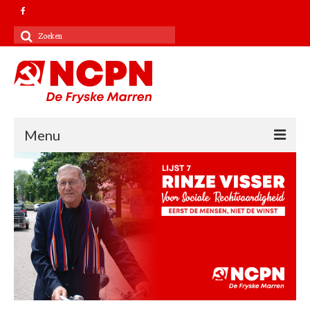
Zoeken
naar:
Menu
Contact
Kandidatenlijst 2022
Verkiezingsprogramma 2022
NCPN landelijk