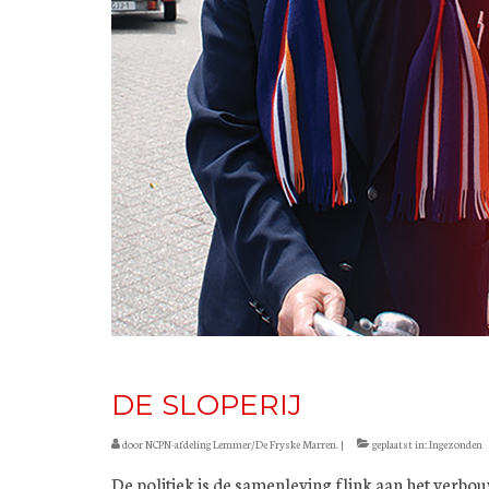
DE SLOPERIJ
door
NCPN-afdeling Lemmer/De Fryske Marren.
|
geplaatst in:
Ingezonden
De politiek is de samenleving flink aan het verbou