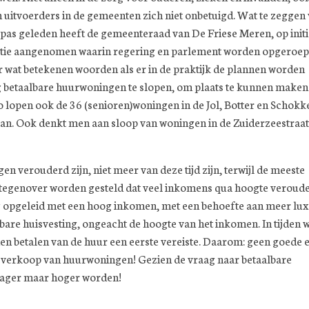
 uitvoerders in de gemeenten zich niet onbetuigd. Wat te zeggen 
s geleden heeft de gemeenteraad van De Friese Meren, op initi
tie aangenomen waarin regering en parlement worden opgeroep
 wat betekenen woorden als er in de praktijk de plannen worden
betaalbare huurwoningen te slopen, om plaats te kunnen maken
 lopen ook de 36 (senioren)woningen in de Jol, Botter en Schokke
aan. Ook denkt men aan sloop van woningen in de Zuiderzeestraat
 verouderd zijn, niet meer van deze tijd zijn, terwijl de meeste
tegenover worden gesteld dat veel inkomens qua hoogte veroud
og opgeleid met een hoog inkomen, met een behoefte aan meer lux
bare huisvesting, ongeacht de hoogte van het inkomen. In tijden 
nen betalen van de huur een eerste vereiste. Daarom: geen goede 
 verkoop van huurwoningen! Gezien de vraag naar betaalbare
lager maar hoger worden!