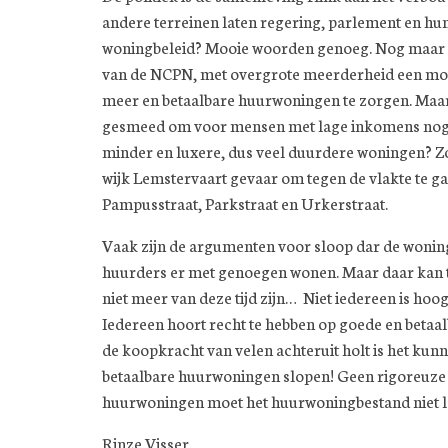
andere terreinen laten regering, parlement en hun
woningbeleid? Mooie woorden genoeg. Nog maar pa
van de NCPN, met overgrote meerderheid een mo
meer en betaalbare huurwoningen te zorgen. Maar
gesmeed om voor mensen met lage inkomens nog 
minder en luxere, dus veel duurdere woningen? Zo
wijk Lemstervaart gevaar om tegen de vlakte te g
Pampusstraat, Parkstraat en Urkerstraat.
Vaak zijn de argumenten voor sloop dar de woningen
huurders er met genoegen wonen. Maar daar kan 
niet meer van deze tijd zijn… Niet iedereen is ho
Iedereen hoort recht te hebben op goede en betaal
de koopkracht van velen achteruit holt is het kun
betaalbare huurwoningen slopen! Geen rigoreuze
huurwoningen moet het huurwoningbestand niet 
Rinze Visser,