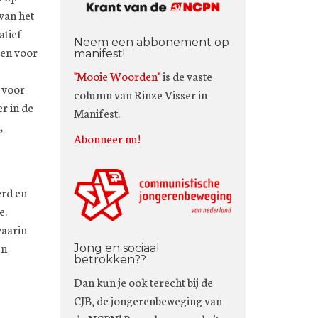
van het
atief
Neem een abbonement op
en voor
manifest!
"Mooie Woorden"
is de vaste
 voor
column van Rinze Visser in
r in de
Manifest.
,
Abonneer nu!
erd en
e.
waarin
en
Jong en sociaal
betrokken??
Dan kun je ook terecht bij de
CJB, de jongerenbeweging van