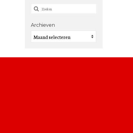
Zoeken
naar:
Archieven
Archieven