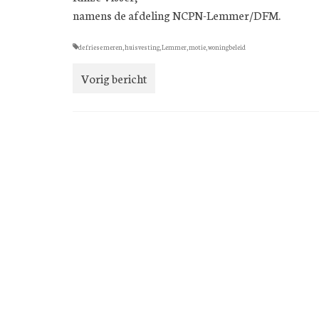
namens de afdeling NCPN-Lemmer/DFM.
de friese meren
,
huisvesting
,
Lemmer
,
motie
,
woningbeleid
Vorig bericht