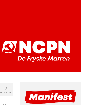
17
NOV 2014
k op