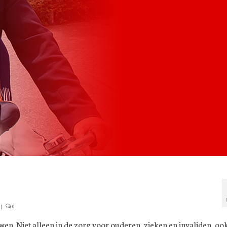
|
0
wen. Niet alleen in de zorg voor ouderen, zieken en invaliden, oo