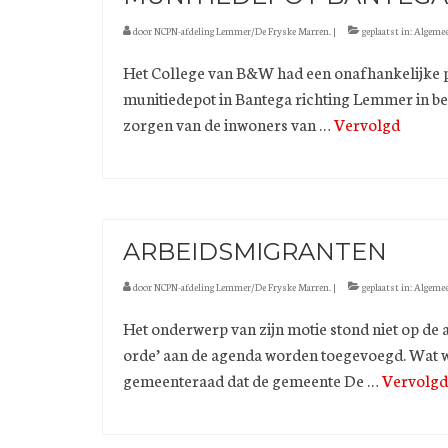
door
NCPN-afdeling Lemmer/De Fryske Marren.
|
geplaatst in:
Algeme
Het College van B&W had een onafhankelijke p
munitiedepot in Bantega richting Lemmer in bee
zorgen van de inwoners van …
Vervolgd
ARBEIDSMIGRANTEN
door
NCPN-afdeling Lemmer/De Fryske Marren.
|
geplaatst in:
Algeme
Het onderwerp van zijn motie stond niet op de
orde’ aan de agenda worden toegevoegd. Wat w
gemeenteraad dat de gemeente De …
Vervolgd