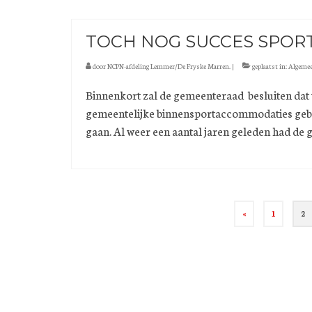
TOCH NOG SUCCES SPOR
door
NCPN-afdeling Lemmer/De Fryske Marren.
|
geplaatst in:
Algeme
Binnenkort zal de gemeenteraad besluiten dat
gemeentelijke binnensportaccommodaties geb
gaan. Al weer een aantal jaren geleden had d
Berichten
«
1
2
paginering