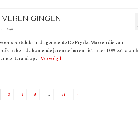
TVERENIGINGEN
en
|
0
 voor sportclubs in de gemeente De Fryske Marren die van
ruikmaken de komende jaren de huren niet meer 10% extra om
e gemeenteraad op …
Vervolgd
3
4
5
…
76
»