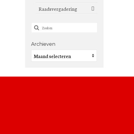
Raadsvergadering
Zoeken
naar:
Archieven
Archieven