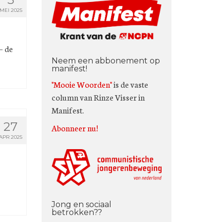
MEI 2025
– de
Neem een abbonement op
manifest!
"Mooie Woorden"
is de vaste
column van Rinze Visser in
Manifest.
27
Abonneer nu!
APR 2025
Jong en sociaal
betrokken??