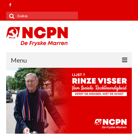
Zoeken
naar:
Menu
Contact
Kandidatenlijst 2022
Verkiezingsprogramma 2022
NCPN landelijk