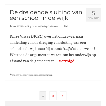
De dreigende sluiting van
5
een school in de wijk
NOV 2010
door
NCPN-afdeling Lemmer/De Fryske Marren.
|
|
0
Rinze Visser (NCPN) over het onderwijs, naar
aanleiding van de dreiging van sluiting van een
school in de wijk waar hij woont: “(…)Wat zien we nu?
Wat toen de argumenten waren om het onderwijs op
afstand van de gemeente te …
Vervolgd
onderwijs
,
Raadsvergadering
,
voorzieningen
Berichten
1
2
»
paginering