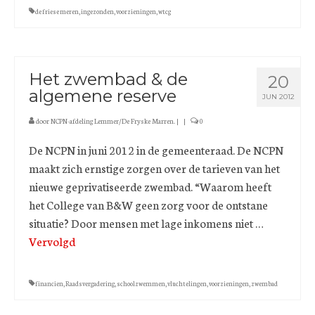
de friese meren
,
ingezonden
,
voorzieningen
,
wtcg
Het zwembad & de
20
algemene reserve
JUN 2012
door
NCPN-afdeling Lemmer/De Fryske Marren.
|
|
0
De NCPN in juni 2012 in de gemeenteraad. De NCPN
maakt zich ernstige zorgen over de tarieven van het
nieuwe geprivatiseerde zwembad. “Waarom heeft
het College van B&W geen zorg voor de ontstane
situatie? Door mensen met lage inkomens niet …
Vervolgd
financien
,
Raadsvergadering
,
schoolzwemmen
,
vluchtelingen
,
voorzieningen
,
zwembad