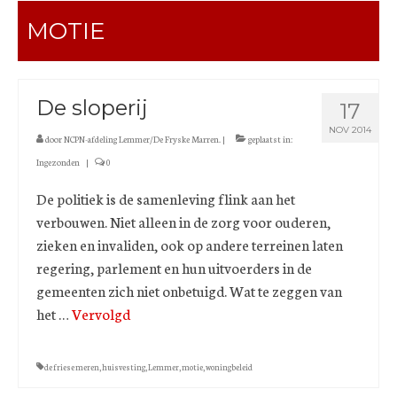
MOTIE
De sloperij
17
NOV 2014
door
NCPN-afdeling Lemmer/De Fryske Marren.
|
geplaatst in:
Ingezonden
|
0
De politiek is de samenleving flink aan het
verbouwen. Niet alleen in de zorg voor ouderen,
zieken en invaliden, ook op andere terreinen laten
regering, parlement en hun uitvoerders in de
gemeenten zich niet onbetuigd. Wat te zeggen van
het …
Vervolgd
de friese meren
,
huisvesting
,
Lemmer
,
motie
,
woningbeleid