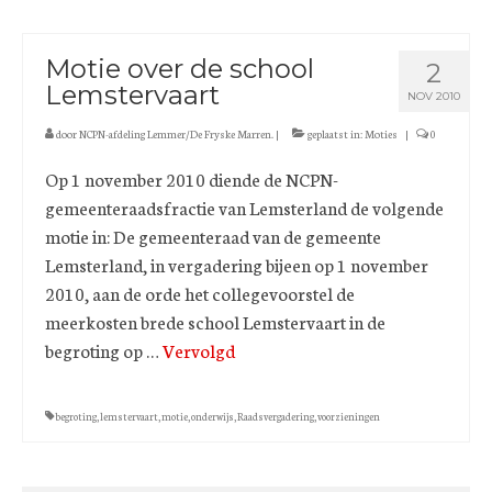
Motie over de school
2
Lemstervaart
NOV 2010
door
NCPN-afdeling Lemmer/De Fryske Marren.
|
geplaatst in:
Moties
|
0
Op 1 november 2010 diende de NCPN-
gemeenteraadsfractie van Lemsterland de volgende
motie in: De gemeenteraad van de gemeente
Lemsterland, in vergadering bijeen op 1 november
2010, aan de orde het collegevoorstel de
meerkosten brede school Lemstervaart in de
begroting op …
Vervolgd
begroting
,
lemstervaart
,
motie
,
onderwijs
,
Raadsvergadering
,
voorzieningen