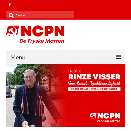
Zoeken
naar:
Menu
Contact
Kandidatenlijst 2022
Verkiezingsprogramma 2022
NCPN landelijk