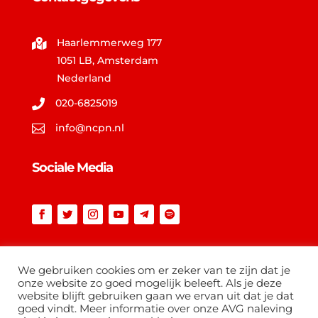
Haarlemmerweg 177

1051 LB, Amsterdam
Nederland
020-6825019

info@ncpn.nl

Sociale Media
Vind op ncpn.nl
We gebruiken cookies om er zeker van te zijn dat je
onze website zo goed mogelijk beleeft. Als je deze
website blijft gebruiken gaan we ervan uit dat je dat
goed vindt. Meer informatie over onze AVG naleving