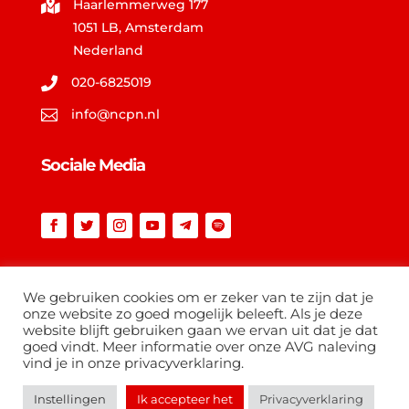
Haarlemmerweg 177

1051 LB, Amsterdam
Nederland
020-6825019

info@ncpn.nl

Sociale Media
Vind op ncpn.nl
We gebruiken cookies om er zeker van te zijn dat je
onze website zo goed mogelijk beleeft. Als je deze
website blijft gebruiken gaan we ervan uit dat je dat
goed vindt. Meer informatie over onze AVG naleving
vind je in onze privacyverklaring.
Instellingen
Ik accepteer het
Privacyverklaring