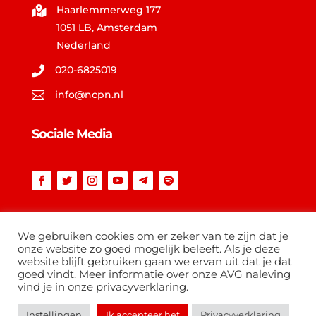
Haarlemmerweg 177

1051 LB, Amsterdam
Nederland
020-6825019

info@ncpn.nl

Sociale Media
Vind op ncpn.nl
We gebruiken cookies om er zeker van te zijn dat je
onze website zo goed mogelijk beleeft. Als je deze
website blijft gebruiken gaan we ervan uit dat je dat
goed vindt. Meer informatie over onze AVG naleving
vind je in onze privacyverklaring.
Instellingen
Ik accepteer het
Privacyverklaring