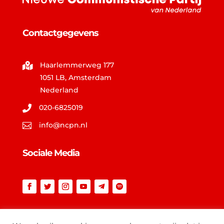
Contactgegevens
Haarlemmerweg 177

1051 LB, Amsterdam
Nederland
020-6825019

info@ncpn.nl

Sociale Media
Vind op ncpn.nl